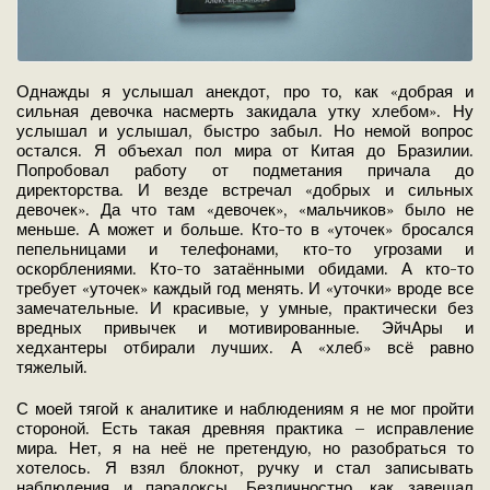
Однажды я услышал анекдот, про то, как «добрая и
сильная девочка насмерть закидала утку хлебом». Ну
услышал и услышал, быстро забыл. Но немой вопрос
остался. Я объехал пол мира от Китая до Бразилии.
Попробовал работу от подметания причала до
директорства. И везде встречал «добрых и сильных
девочек». Да что там «девочек», «мальчиков» было не
меньше. А может и больше. Кто-то в «уточек» бросался
пепельницами и телефонами, кто-то угрозами и
оскорблениями.
Кто-то затаёнными обидами. А кто-то
требует «уточек» каждый год менять.
И «уточки» вроде все
замечательные. И красивые, у умные, практически без
вредных привычек и мотивированные. ЭйчАры и
хедхантеры отбирали лучших. А «хлеб» всё равно
тяжелый.
С моей тягой к аналитике и наблюдениям я не мог пройти
стороной. Есть такая древняя практика – исправление
мира. Нет, я на неё не претендую, но разобраться то
хотелось. Я взял блокнот, ручку и стал записывать
наблюдения и парадоксы. Безличностно, как завещал