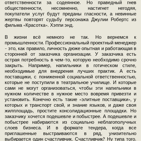
ответственности за содеянное. Но праведный гнев
общественности, несомненно, настигнет негодяя,
покупатели услуг будут преданы гласности, а невинные
жертвы повторят судьбу персонажа Джулии Робертс из
фильма «Красотка». Хэппи энд.
В жизни всё немного не так. Но вернемся к
промышленности. Профессиональный проектный менеджер
- это, как правило, личность дюже опытная и работающая в
сторонней от заказчика организации. У заказчика есть
острая потребность в чем-то, которую необходимо срочно
закрыть. Например, напильники в готическом стиле,
необходимые для внедрения лучших практик. А есть
поставщики, с пониженной социальной ответственностью,
которые не поступили в театральное училище. И которые
сами не могут организоваться, чтобы эти напильники в
нужном количестве в нужное место вовремя привезти и
установить. Конечно есть такие «элитные поставщики», у
которых и транспорт свой, и знание языков, и даже своя
жилплощадь, простите консолидационные площадки. Но
заказчику хочется подешевле и побыстрее. А подешевле и
побыстрее набираются из социально неблагополучных
слоев бизнеса. И в формате тендера, когда все
приглашенные выстраиваются в ряд, унизительно
выбирается один счастливчик. Счастливчик? Ну типа того.