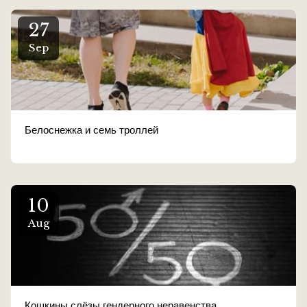
27
Sep
Белоснежка и семь троллей
10
Aug
Кошкины слёзы гендерного неравенства