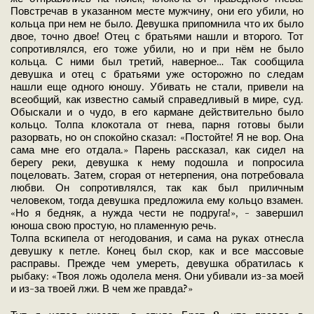
Повстречав в указанном месте мужчину, они его убили, но
кольца при нем не было. Девушка припомнила что их было
двое, точно двое! Отец с братьями нашли и второго. Тот
сопротивлялся, его тоже убили, но и при нём не было
кольца. С ними был третий, наверное… Так сообщила
девушка и отец с братьями уже осторожно по следам
нашли еще одного юношу. Убивать не стали, привели на
всеобщий, как известно самый справедливый в мире, суд.
Обыскали и о чудо, в его кармане действительно было
кольцо. Толпа клокотала от гнева, парня готовы были
разорвать, но он спокойно сказал: «Постойте! Я не вор. Она
сама мне его отдала.» Парень рассказал, как сидел на
берегу реки, девушка к нему подошла и попросила
поцеловать. Затем, сгорая от нетерпения, она потребовала
любви. Он сопротивлялся, так как был приличным
человеком, тогда девушка предложила ему кольцо взамен.
«Но я бедняк, а нужда чести не подруга!», - завершил
юноша свою простую, но пламенную речь.
Толпа вскипела от негодования, и сама на руках отнесла
девушку к петле. Конец был скор, как и все массовые
расправы. Прежде чем умереть, девушка обратилась к
рыбаку: «Твоя ложь одолела меня. Они убивали из-за моей
и из-за твоей лжи. В чем же правда?»