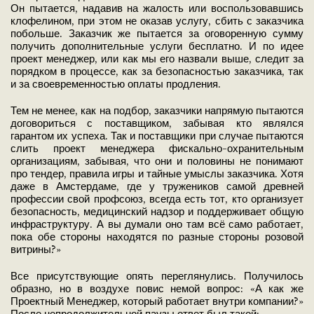
Он пытается, надавив на жалость или воспользовавшись
клофелином, при этом не оказав услугу, сбить с заказчика
побольше. Заказчик же пытается за оговоренную сумму
получить дополнительные услуги бесплатно. И по идее
проект менеджер, или как мы его назвали выше, следит за
порядком в процессе, как за безопасностью заказчика, так
и за своевременностью оплаты продления.
Тем не менее, как на подбор, заказчики напрямую пытаются
договориться с поставщиком, забывая кто являлся
гарантом их успеха. Так и поставщики при случае пытаются
слить проект менеджера фискально-охранительным
организациям, забывая, что они и половины не понимают
про тендер, правила игры и тайные умыслы заказчика. Хотя
даже в Амстердаме, где у тружеников самой древней
профессии свой профсоюз, всегда есть тот, кто организует
безопасность, медицинский надзор и поддерживает общую
инфраструктуру. А вы думали оно там всё само работает,
пока обе стороны находятся по разные стороны розовой
витрины?»
Все присутствующие опять переглянулись. Получилось
образно, но в воздухе повис немой вопрос: «А как же
Проектный Менеджер, который работает внутри компании?»