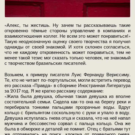
«Алекс, ты жестишь. Ну зачем ты рассказываешь такие
откровенно тёмные стороны управление в компаниях и
взаимоотношения коллег. Не всем это может понравиться!»
Такую неоднозначную оценку своего творчества я получил
однажды от своей знакомой. И хотя склонен согласиться,
что не каждому откровенность может понравиться, тем не
менее такой тезис мог сказать только человек, не знакомый
с творчеством бразильских писателей.
Возьмем, к примеру писателя Луис Фернанду Вериссиму.
Те, кто не читает по-португальски, могли встретить перевод
его рассказа «Правда» в сборнике Иностранная Литература
за 2017 год. Я же кратко расскажу содержание:
«Жила была девушка, обычная такая девушка из вполне
состоятельной семьи. Сидела как-то она на берегу реки и
перебирала тонкими пальцами прозрачные воды. Вдруг
кольцо с брильянтом соскользнуло с руки и упало в воду.
Девушка испугалась гнева отца и сказала, что на неё напал
мужчина и бессовестно сорвал с пальца кольцо. Она же
была в обмороке и деталей не помнит. Отец с братьями тут
же отправились на поиск, клокоча от праведного гнева.