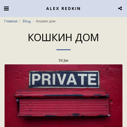
ALEX REDKIN
Главная
Blog
Кошкин дом
КОШКИН ДОМ
24
Jan