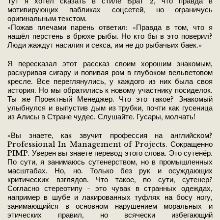
Тут я хотел сказать в стиле Брат 2, что правда в
мотивирующих пабликах соцсетей, но ограничусь
оригинальным текстом.
«Пожав плечами парень ответил: «Правда в том, что я
нашёл перстень в брюхе рыбы. Но кто бы в это поверил?
Люди жаждут насилия и секса, им не до рыбачьих баек.»
Я пересказал этот рассказ своим хорошим знакомым,
раскуривая сигару и попивая ром в глубоком вельветовом
кресле. Все переглянулись, у каждого из них была своя
история. Но мы обратились к новому участнику посиделок.
Ты же Проектный Менеджер. Что это такое? Знакомый
улыбнулся и выпустив дым из трубки, почти как гусеница
из Алисы в Стране чудес. Слушайте. Гусары, молчать!
«Вы знаете, как звучит профессия на английском?
Professional In Management of Projects. Сокращенно
PIMP. Уверен вы знаете перевод этого слова. Это сутенёр.
По сути, я занимаюсь сутенерством, но в промышленных
масштабах. Но, но. Только без рук и осуждающих
критических взглядов. Что такое, по сути, сутенер?
Согласно стереотипу - это чувак в странных одеждах,
например в шубе и лакированных туфлях на босу ногу,
занимающийся в основном нарушением моральных и
этических правил, но всячески избегающий