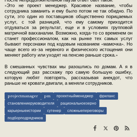
После непродолжительной паузы ответ был такой:
«Это не проект менеджер. Красивое название, чтобы
сотрудника заманить и ему было потом не так обидно. По
сути, это один из поставщиков общественно порицаемых
услуг, с той разницей, что ему самому приходится
отдуваться за результат, еще и в условиях групповой
матричной вакханалии. Возможно, когда-то со временем он
станет профессионалом, как на рынке тех самых услуг
бывают персонажи под кодовым названием «мамочка». Но
чаще всего из-за нервного и физического истощения они
меняют работу или уходят на пенсию раньше срока.»
В смешанных чувствах мы разошлись по домам. А я в
следующий раз расскажу про самую большую ошибку,
которую любят повторять, рассказывая анекдот, что
раньше не кровати двигали, а меняли сотрудников.
projectmanager
pm
проектныйменеджер
фриланс
становлениеруководителя
рациональноезерно
карьерныеистории
сутенер
сложныепереговоры
подборподрядчиков