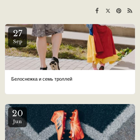
27
Sep
Белоснежка и семь троллей
20
Jun