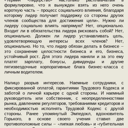
«Термин «лидерство» настолько расплывчатый в
формулировке, что я вынужден взять из него очень
короткую часть – процесс социального влияния, благодаря
которому лидер получает поддержку со стороны других
членов сообщества для достижения цели». Нужно ли
лидеру социально влиять напрямую? Нет, опционально.
Входит ли в обязательства лидера рисковать собой? Нет,
опционально. Должен ли лидер устанавливать цель,
удовлетворяющую интересы всех членов? Нет,
опционально. Но то, что лидер обязан делать в бизнесе –
это сохранение целостности бизнеса и его, бизнеса,
устойчивый рост. Для этого лидера наняли и за это ему
платят зарплату, бонусы, дивиденды и другие
пятизвездочные корпоративные блага бизнес-класса с
личным водителем.
Налицо разрыв интересов. Наемные сотрудники, с
фиксированной оплатой, гарантиями Трудового Кодекса и
заботой о личной карьере с одной стороны. И наемный
руководитель или собственник, с неопределенностями
рынка, давлением регуляторов, требованиями кредиторов и
необходимостью исполнять Трудовой Кодекс с другой
стороны. Ранее упомянутый Эмпедокл, вдохновитель
Горького, в основе своего учения ставил две
противоположные силы – «липкая любовь» и «губительная