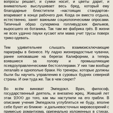
вопросы решает, и сумки носит, и цветы дарит, и
внимательно выслушивает весь бред, который ему
благодарные блюстители «настоящих стандартов»
впаривают в конце рабочего дня. Когда он вместо отдыха,
естественно, занят важными социологическими опросами.
Типичный образ супермена голливудских фильмов,
выросшего из ботаника. Так там же фабрика грёз. В жизни
не всех удачно пауки кусают или мама учит трусы поверх
трико одевать.
Тем удивительнее слышать взаимоисключающие
параграфы в бизнесе. Ну ладно жизнерадостные чувачки,
ранее хиповавшие на берегах Калифорнии, а теперь
взявшиеся за голову и промышляющие
псевдоуправленческими бестселлерами. У них там вообще
легалайз и однополые браки. Но тренеры, которые должны
были бы научить управлению в суровых буднях северной
страны. И они туда же. Так в чем секрет?
Во всём виноват Эмпедокл. Врач, философ,
государственный деятель, и внезапно жрец. Живший лет
этак 2500 до того, как мы наступили на его грабли. В
описание учения Эмпедокла углубляться не буду, вполне
себе букет из ближне- и дальневосточных мировоззрений с
примесью романтизма, оригинально изложенных в стихах.