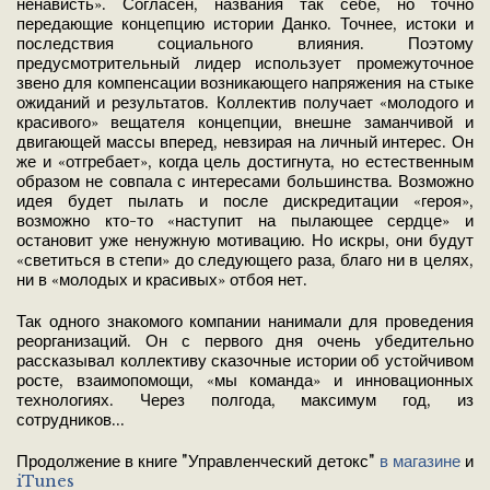
ненависть». Согласен, названия так себе, но точно
передающие концепцию истории Данко. Точнее, истоки и
последствия социального влияния. Поэтому
предусмотрительный лидер использует промежуточное
звено для компенсации возникающего напряжения на стыке
ожиданий и результатов. Коллектив получает «молодого и
красивого» вещателя концепции, внешне заманчивой и
двигающей массы вперед, невзирая на личный интерес. Он
же и «отгребает», когда цель достигнута, но естественным
образом не совпала с интересами большинства. Возможно
идея будет пылать и после дискредитации «героя»,
возможно кто-то «наступит на пылающее сердце» и
остановит уже ненужную мотивацию. Но искры, они будут
«светиться в степи» до следующего раза, благо ни в целях,
ни в «молодых и красивых» отбоя нет.
Так одного знакомого компании нанимали для проведения
реорганизаций. Он с первого дня очень убедительно
рассказывал коллективу сказочные истории об устойчивом
росте, взаимопомощи, «мы команда» и инновационных
технологиях. Через полгода, максимум год, из
сотрудников...
Продолжение в книге "Управленческий детокс"
в магазине
и
iTunes