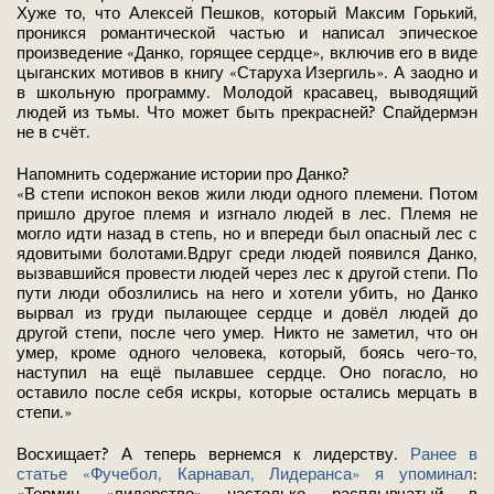
Хуже то, что Алексей Пешков, который Максим Горький,
проникся романтической частью и написал эпическое
произведение «Данко, горящее сердце», включив его в виде
цыганских мотивов в книгу «Старуха Изергиль». А заодно и
в школьную программу. Молодой красавец, выводящий
людей из тьмы. Что может быть прекрасней? Спайдермэн
не в счёт.
Напомнить содержание истории про Данко?
«В степи испокон веков жили люди одного племени. Потом
пришло другое племя и изгнало людей в лес. Племя не
могло идти назад в степь, но и впереди был опасный лес с
ядовитыми болотами.Вдруг среди людей появился Данко,
вызвавшийся провести людей через лес к другой степи. По
пути люди обозлились на него и хотели убить, но Данко
вырвал из груди пылающее сердце и довёл людей до
другой степи, после чего умер. Никто не заметил, что он
умер, кроме одного человека, который, боясь чего-то,
наступил на ещё пылавшее сердце. Оно погасло, но
оставило после себя искры, которые остались мерцать в
степи.»
Восхищает? А теперь вернемся к лидерству.
Ранее в
статье «Фучебол, Карнавал, Лидеранса» я упоминал
: