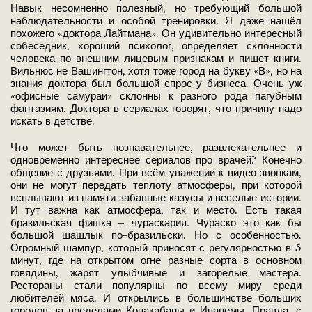
Навык несомненно полезный, но требующий большой
наблюдательности и особой тренировки. Я даже нашёл
похожего «доктора Лайтмана». Он удивительно интересный
собеседник, хороший психолог, определяет склонности
человека по внешним лицевым признакам и пишет книги.
Вильнюс не Вашингтон, хотя тоже город на букву «В», но на
знания доктора был большой спрос у бизнеса. Очень уж
«офисные самураи» склонны к разного рода пагубным
фантазиям. Доктора в сериалах говорят, что причину надо
искать в детстве.
Что может быть познавательнее, развлекательнее и
одновременно интереснее сериалов про врачей? Конечно
общение с друзьями. При всём уважении к видео звонкам,
они не могут передать теплоту атмосферы, при которой
всплывают из памяти забавные казусы и веселые истории.
И тут важна как атмосфера, так и место. Есть такая
бразильская фишка – чураскария. Чураско это как бы
большой шашлык по-бразильски. Но с особенностью.
Огромный шампур, который приносят с регулярностью в 5
минут, где на открытом огне разные сорта в основном
говядины, жарят улыбчивые и загорелые мастера.
Рестораны стали популярны по всему миру среди
любителей мяса. И открылись в большинстве больших
городов за пределами Копакабаны и Ипанемы. Правда, с