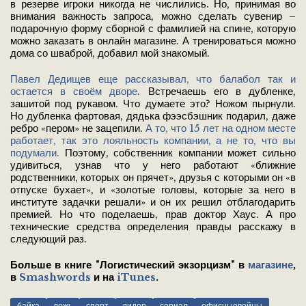
в резерве игроки никогда не числились. Но, принимая во
внимания важность запроса, можно сделать сувенир –
подарочную форму сборной с фамилией на спине, которую
можно заказать в онлайн магазине. А тренироваться можно
дома со шваброй, добавил мой знакомый.
Павел Дедищев еще рассказывал, что балабол так и
остается в своём дворе
. Встречаешь его в дубленке,
зашитой под рукавом. Что думаете это? Ножом пырнули.
Но дубленка фартовая, дядька фээсбэшник подарил, даже
ребро «пером» не зацепили.
А то, что 15 лет на одном месте
работает, так это лояльность компании, а не то, что вы
подумали.
Поэтому, собственник компании может сильно
удивиться, узнав что у него работают «ближние
родственники, которых он прячет», друзья с которыми он «в
отпуске бухает», и «золотые головы, которые за него в
институте задачки решали» и он их решил отблагодарить
премией. Но что поделаешь, прав доктор Хаус. А про
технические средства определения правды расскажу в
следующий раз.
Больше в книге "Логистический экзорцизм" в
магазине
,
в
Smashwords
и на
iTunes
.
байка
ложь
спорт
лидер
сериал
офисныевойны