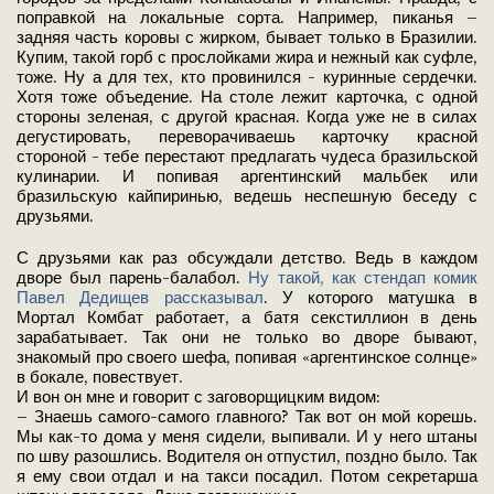
поправкой на локальные сорта. Например, пиканья –
задняя часть коровы с жирком, бывает только в Бразилии.
Купим, такой горб с прослойками жира и нежный как суфле,
тоже. Ну а для тех, кто провинился - куринные сердечки.
Хотя тоже объедение. На столе лежит карточка, с одной
стороны зеленая, с другой красная. Когда уже не в силах
дегустировать, переворачиваешь карточку красной
стороной - тебе перестают предлагать чудеса бразильской
кулинарии. И попивая аргентинский мальбек или
бразильскую кайпиринью, ведешь неспешную беседу с
друзьями.
С друзьями как раз обсуждали детство. Ведь в каждом
дворе был парень-балабол.
Ну такой, как стендап комик
Павел Дедищев рассказывал
. У которого матушка в
Мортал Комбат работает, а батя секстиллион в день
зарабатывает. Так они не только во дворе бывают,
знакомый про своего шефа, попивая «аргентинское солнце»
в бокале, повествует.
И вон он мне и говорит с заговорщицким видом:
– Знаешь самого-самого главного? Так вот он мой корешь.
Мы как-то дома у меня сидели, выпивали. И у него штаны
по шву разошлись. Водителя он отпустил, поздно было. Так
я ему свои отдал и на такси посадил. Потом секретарша