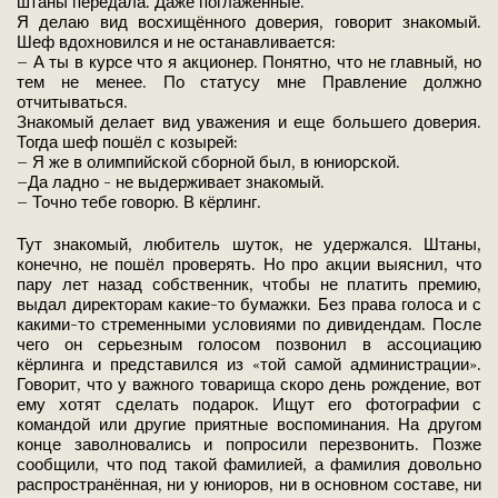
штаны передала. Даже поглаженные.
Я делаю вид восхищённого доверия, говорит знакомый.
Шеф вдохновился и не останавливается:
– А ты в курсе что я акционер. Понятно, что не главный, но
тем не менее. По статусу мне Правление должно
отчитываться.
Знакомый делает вид уважения и еще большего доверия.
Тогда шеф пошёл с козырей:
– Я же в олимпийской сборной был, в юниорской.
–Да ладно - не выдерживает знакомый.
– Точно тебе говорю. В кёрлинг.
Тут знакомый, любитель шуток, не удержался. Штаны,
конечно, не пошёл проверять. Но про акции выяснил, что
пару лет назад собственник, чтобы не платить премию,
выдал директорам какие-то бумажки. Без права голоса и с
какими-то стременными условиями по дивидендам. После
чего он серьезным голосом позвонил в ассоциацию
кёрлинга и представился из «той самой администрации».
Говорит, что у важного товарища скоро день рождение, вот
ему хотят сделать подарок. Ищут его фотографии с
командой или другие приятные воспоминания. На другом
конце заволновались и попросили перезвонить. Позже
сообщили, что под такой фамилией, а фамилия довольно
распространённая, ни у юниоров, ни в основном составе, ни